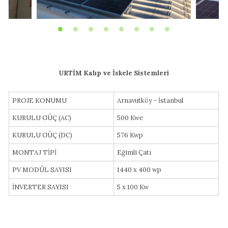
URTİM Kalıp ve İskele Sistemleri
PROJE KONUMU
Arnavutköy - İstanbul
KURULU GÜÇ (AC)
500 Kwe
KURULU GÜÇ (DC)
576 Kwp
MONTAJ TİPİ
Eğimli Çatı
PV MODÜL SAYISI
1440 x 400 wp
İNVERTER SAYISI
5 x 100 Kw